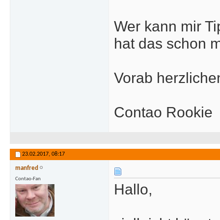
Wer kann mir Ti
hat das schon 
Vorab herzlich
Contao Rookie
23.02.2017,
08:17
manfred
Contao-Fan
Hallo,