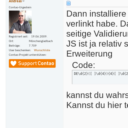
Andreas
Contao-Urgestein
Dann installiere
verlinkt habe. D
seitige Validier
Registriert seit
19.06.2009.
JS ist ja relati
Ort
Mönchengladbach
Beiträge
7.709
Erweiterung
User beschenken
Wunschliste
Contao-Projekt unterstützen
Code:
DE\d{2}([ ]\d{4}){4}[ ]\d{2
kannst du wahrs
Kannst du hier 