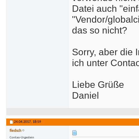
}
Datei auch "einf
}
"Vendor/globalc
das so nicht?
Sorry, aber die 
ich unter Conta
Liebe Grüße
Daniel
24.04.2017,
18:59
fiedsch
Contao-Urgestein