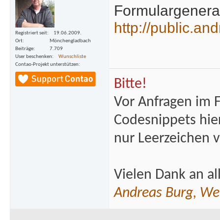
Formulargenerat
http://public.a
Registriert seit
19.06.2009.
Ort
Mönchengladbach
Beiträge
7.709
User beschenken
Wunschliste
Contao-Projekt unterstützen
Bitte!
Vor Anfragen im 
Codesnippets hie
nur Leerzeichen 
Vielen Dank an al
Andreas Burg, We