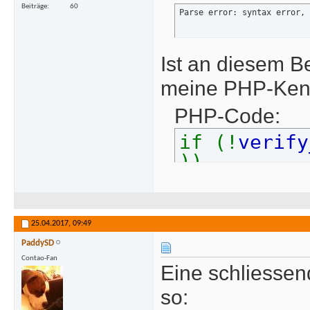
Beiträge
60
Parse error: syntax error, 
Ist an diesem Be
meine PHP-Kenn
PHP-Code:
if (!
verify
))
25.04.2017,
09:49
PaddySD
Contao-Fan
Eine schliessen
so: