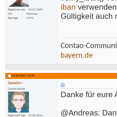
iban
verwenden.
Registriert seit
09.07.2009.
Gültigkeit auch 
Ort
München
Beiträge
3.074
Contao-Communit
bayern.de
24.04.2017,
07:43
Daniel24
Contao-Nutzer
Danke für eure 
@Andreas: Dank
Registriert seit
24.06.2014.