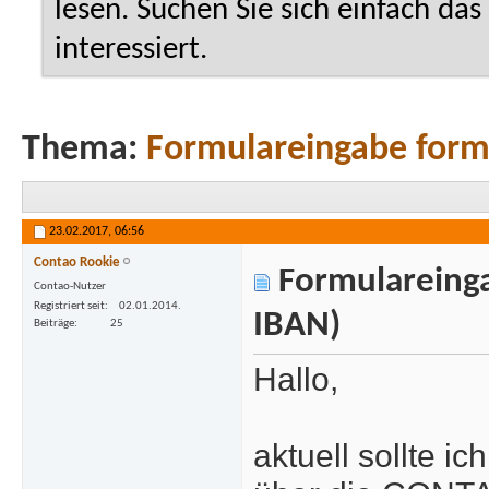
lesen. Suchen Sie sich einfach da
interessiert.
Thema:
Formulareingabe forma
23.02.2017,
06:56
Contao Rookie
Formulareinga
Contao-Nutzer
Registriert seit
02.01.2014.
IBAN)
Beiträge
25
Hallo,
aktuell sollte i