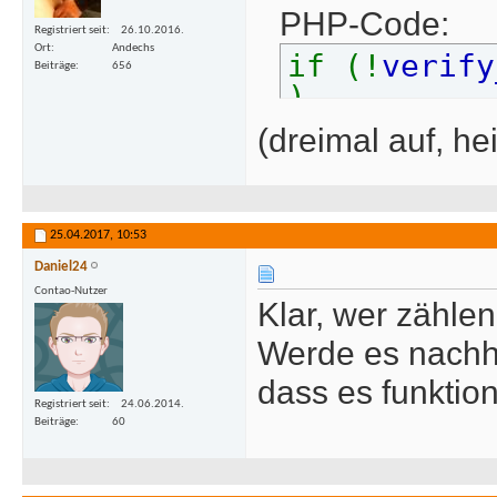
PHP-Code:
Registriert seit
26.10.2016.
Ort
Andechs
if (!
verify
Beiträge
656
)
(dreimal auf, he
25.04.2017,
10:53
Daniel24
Contao-Nutzer
Klar, wer zählen
Werde es nachh
dass es funktion
Registriert seit
24.06.2014.
Beiträge
60