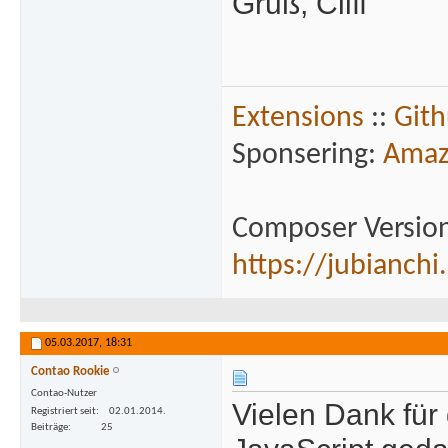
Gruß, Cliff
Extensions
::
Git
Sponsering:
Amaz
Composer Version
https://jubianchi
05.03.2017,
18:31
Contao Rookie
Contao-Nutzer
Vielen Dank für 
Registriert seit
02.01.2014.
Beiträge
25