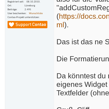
Registriert seit
08.10.2010.
"addCustomReg
Ort
Lüneburg
Beiträge
2.495
(
https://docs.co
User beschenken
Wunschliste
Contao-Projekt unterstützen
ml
).
Das ist das ne S
Die Formatierun
Da könntest du m
eigenes Widget 
Textfelder (ohne