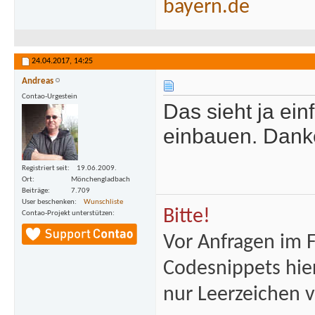
bayern.de
ean return 
*/
if (
$s
24.04.2017,
14:25
{
Andreas
//if 
Contao-Urgestein
Das sieht ja ein
([ ]\d{4}){
[ ]\d{2}|DE
einbauen. Dank
if (!
alue
)))
Registriert seit
19.06.2009.
Ort
Mönchengladbach
{
Beiträge
7.709
User beschenken
Wunschliste
$ob
Bitte!
Contao-Projekt unterstützen
>
addError
(
s
Vor Anfragen im 
[
'ERR'
][
'ib
}
Codesnippets hie
nur Leerzeichen 
retur