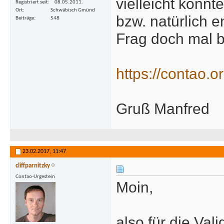
vielleicht könn
Registriert seit
08.05.2011.
Ort
Schwäbisch Gmünd
bzw. natürlich 
Beiträge
548
Frag doch mal b
https://contao.o
Gruß Manfred
23.02.2017,
11:47
cliffparnitzky
Contao-Urgestein
Moin,
also für die Val