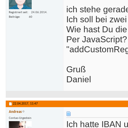
ich stehe gerad
Registriert seit
24.06.2014.
Ich soll bei zw
Beiträge
60
Wie hast Du die
Per JavaScript
"addCustomReg
Gruß
Daniel
22.04.2017,
11:47
Andreas
Contao-Urgestein
Ich hatte IBAN 