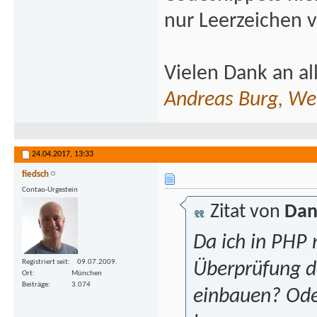
nur Leerzeichen 
Vielen Dank an al
Andreas Burg, We
24.04.2017,
13:33
fiedsch
Contao-Urgestein
Zitat von
Dan
Da ich in PHP n
Registriert seit
09.07.2009.
Überprüfung de
Ort
München
Beiträge
3.074
einbauen? Oder