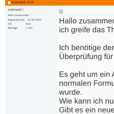
02.03.2018,
07:39
matuweb
Alter Contao-Hase
Hallo zusamme
Registriert seit
22.06.2009.
Ort
Köln
ich greife das 
Beiträge
1.342
Ich benötige d
Überprüfung für
Es geht um ein 
normalen Formul
wurde.
Wie kann ich nu
Gibt es ein neu