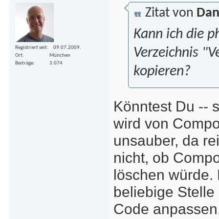
Zitat von
Dan
Kann ich die p
Registriert seit
09.07.2009.
Verzeichnis "V
Ort
München
Beiträge
3.074
kopieren?
Könntest Du -- s
wird von Compos
unsauber, da re
nicht, ob Compo
löschen würde. 
beliebige Stell
Code anpassen. V