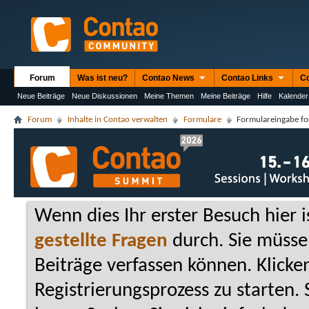
Forum
Was ist neu?
Contao News
Contao Links
C
Neue Beiträge
Neue Diskussionen
Meine Themen
Meine Beiträge
Hilfe
Kalender
Forum
Inhalte in Contao verwalten
Formulare
Formulareingabe for
Wenn dies Ihr erster Besuch hier is
gestellte Fragen
durch. Sie müsse
Beiträge verfassen können. Klicken
Registrierungsprozess zu starten.