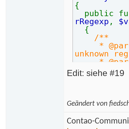
{
public fu
rRegexp
,
$v
{
/**
* @param
unknown reg
* @para
input value
Edit: siehe #19
* @param
widget whi
lue. Use th
rieve infor
Geändert von fieds
guration.
*
Contao-Communit
* @return