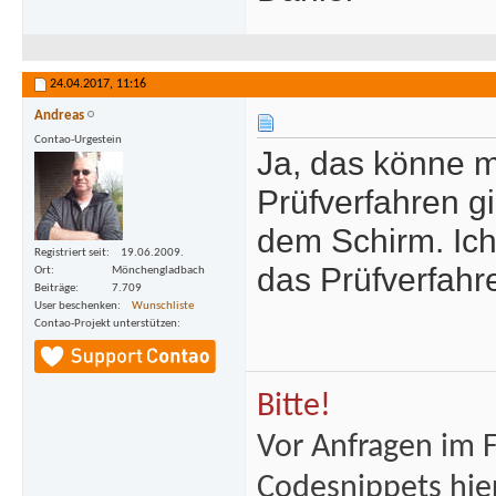
24.04.2017,
11:16
Andreas
Contao-Urgestein
Ja, das könne m
Prüfverfahren gi
dem Schirm. Ich
Registriert seit
19.06.2009.
das Prüfverfahr
Ort
Mönchengladbach
Beiträge
7.709
User beschenken
Wunschliste
Contao-Projekt unterstützen
Bitte!
Vor Anfragen im 
Codesnippets hie