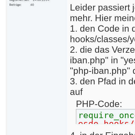
Registriert seit
24.06.2014.
Leider passiert 
Beiträge
60
mehr. Hier mei
1. den Code in 
hooks/classes/
2. die das Verze
iban.php" in "y
"php-iban.php" d
3. den Pfad in 
auf
PHP-Code:
require_onc
esdo-hooks/
iban.php'
)