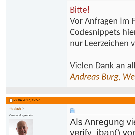
Bitte!
Vor Anfragen im 
Codesnippets hie
nur Leerzeichen 
Vielen Dank an al
Andreas Burg, We
22.04.2017,
19:57
fiedsch
Contao-Urgestein
Als Anregung vie
verify_iban() v