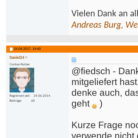
}
Vielen Dank an al
if (
$s
{
Andreas Burg, We
if (!
9]{1}[A-NP-
{1}[a-zA-Z0
24.04.2017,
14:40
{
Daniel24
$ob
Contao-Nutzer
@fiedsch - Dank
>
addError
(
s
mitgeliefert ha
[
'ERR'
][
'bi
}
denke auch, das
Registriert seit
24.06.2014.
geht
)
Beiträge
60
retur
}
Kurze Frage noch
return
verwende nicht 