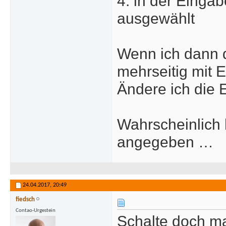
4. in der Einga
ausgewählt
Wenn ich dann d
mehrseitig mit E
Ändere ich die 
Wahrscheinlich 
angegeben …
24.04.2017,
20:49
fiedsch
Contao-Urgestein
Schalte doch ma