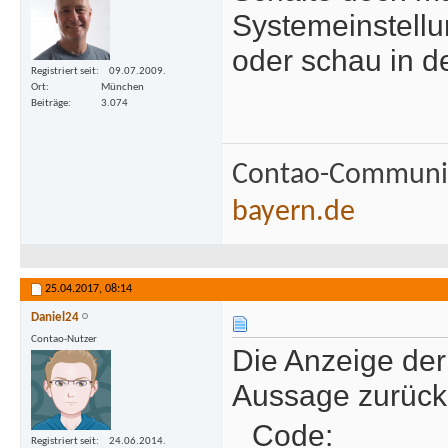
Systemeinstell
oder schau in de
Registriert seit
09.07.2009.
Ort
München
Beiträge
3.074
Contao-Communit
bayern.de
25.04.2017,
08:14
Daniel24
Contao-Nutzer
Die Anzeige der
Aussage zurück
Code:
Registriert seit
24.06.2014.