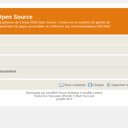
Open Source
ncophones de Contao CMS Open Source. Contao est un système de gestion de
a génération de pages accessibles et conformes aux recommandations W3C/WAI
rieurement.
Nous contacter
L’équipe
Supprimer t
Développé par
phpBB
® Forum Software © phpBB Limited
Traduction française officielle
©
Maël Soucaze
phpBB SEO