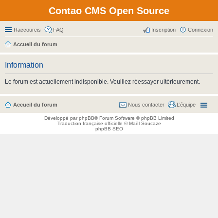
Contao CMS Open Source
Raccourcis
FAQ
Inscription
Connexion
Accueil du forum
Information
Le forum est actuellement indisponible. Veuillez réessayer ultérieurement.
Accueil du forum
Nous contacter
L’équipe
Développé par
phpBB
® Forum Software © phpBB Limited
Traduction française officielle
©
Maël Soucaze
phpBB SEO