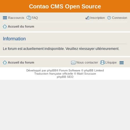
Contao CMS Open Source
Raccourcis
FAQ
Inscription
Connexion
Accueil du forum
Information
Le forum est actuellement indisponible. Veuillez réessayer ultérieurement.
Accueil du forum
Nous contacter
L’équipe
Développé par
phpBB
® Forum Software © phpBB Limited
Traduction française officielle
©
Maël Soucaze
phpBB SEO