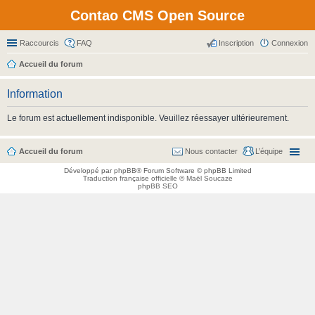
Contao CMS Open Source
Raccourcis
FAQ
Inscription
Connexion
Accueil du forum
Information
Le forum est actuellement indisponible. Veuillez réessayer ultérieurement.
Accueil du forum
Nous contacter
L’équipe
Développé par
phpBB
® Forum Software © phpBB Limited
Traduction française officielle
©
Maël Soucaze
phpBB SEO