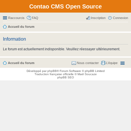
Contao CMS Open Source
Raccourcis
FAQ
Inscription
Connexion
Accueil du forum
Information
Le forum est actuellement indisponible. Veuillez réessayer ultérieurement.
Accueil du forum
Nous contacter
L’équipe
Développé par
phpBB
® Forum Software © phpBB Limited
Traduction française officielle
©
Maël Soucaze
phpBB SEO