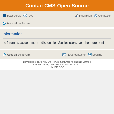
Contao CMS Open Source
Raccourcis
FAQ
Inscription
Connexion
Accueil du forum
Information
Le forum est actuellement indisponible. Veuillez réessayer ultérieurement.
Accueil du forum
Nous contacter
L’équipe
Développé par
phpBB
® Forum Software © phpBB Limited
Traduction française officielle
©
Maël Soucaze
phpBB SEO