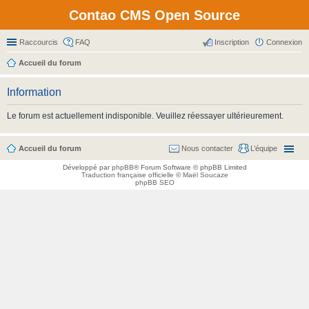
Contao CMS Open Source
Raccourcis
FAQ
Inscription
Connexion
Accueil du forum
Information
Le forum est actuellement indisponible. Veuillez réessayer ultérieurement.
Accueil du forum
Nous contacter
L’équipe
Développé par
phpBB
® Forum Software © phpBB Limited
Traduction française officielle
©
Maël Soucaze
phpBB SEO