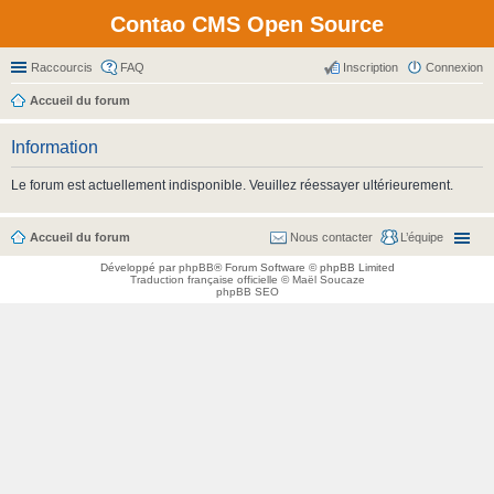
Contao CMS Open Source
Raccourcis
FAQ
Inscription
Connexion
Accueil du forum
Information
Le forum est actuellement indisponible. Veuillez réessayer ultérieurement.
Accueil du forum
Nous contacter
L’équipe
Développé par
phpBB
® Forum Software © phpBB Limited
Traduction française officielle
©
Maël Soucaze
phpBB SEO