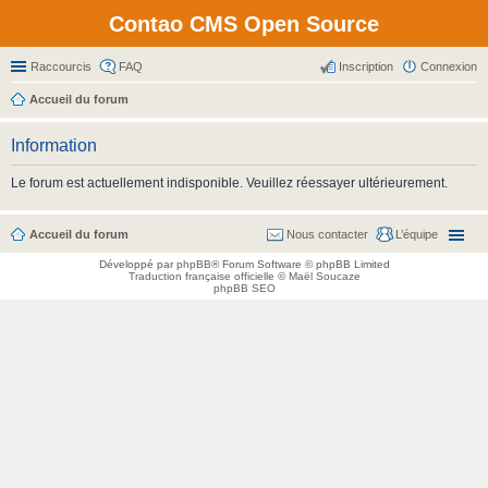
Contao CMS Open Source
Raccourcis
FAQ
Inscription
Connexion
Accueil du forum
Information
Le forum est actuellement indisponible. Veuillez réessayer ultérieurement.
Accueil du forum
Nous contacter
L’équipe
Développé par
phpBB
® Forum Software © phpBB Limited
Traduction française officielle
©
Maël Soucaze
phpBB SEO