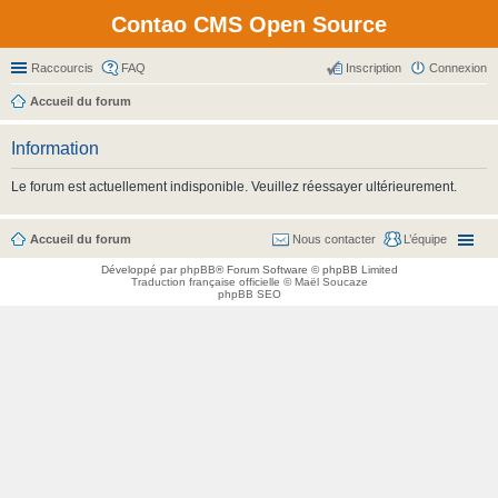
Contao CMS Open Source
Raccourcis
FAQ
Inscription
Connexion
Accueil du forum
Information
Le forum est actuellement indisponible. Veuillez réessayer ultérieurement.
Accueil du forum
Nous contacter
L’équipe
Développé par
phpBB
® Forum Software © phpBB Limited
Traduction française officielle
©
Maël Soucaze
phpBB SEO