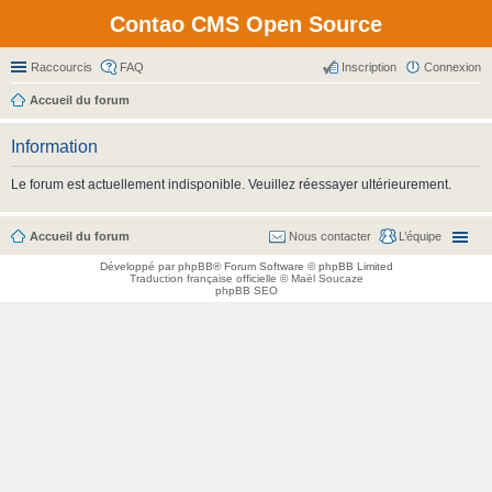
Contao CMS Open Source
Raccourcis
FAQ
Inscription
Connexion
Accueil du forum
Information
Le forum est actuellement indisponible. Veuillez réessayer ultérieurement.
Accueil du forum
Nous contacter
L’équipe
Développé par
phpBB
® Forum Software © phpBB Limited
Traduction française officielle
©
Maël Soucaze
phpBB SEO