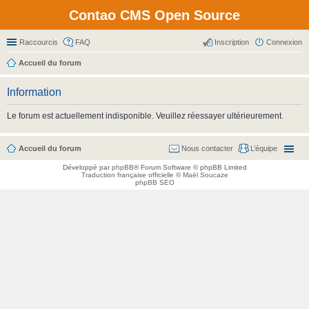
Contao CMS Open Source
Raccourcis
FAQ
Inscription
Connexion
Accueil du forum
Information
Le forum est actuellement indisponible. Veuillez réessayer ultérieurement.
Accueil du forum
Nous contacter
L’équipe
Développé par
phpBB
® Forum Software © phpBB Limited
Traduction française officielle
©
Maël Soucaze
phpBB SEO