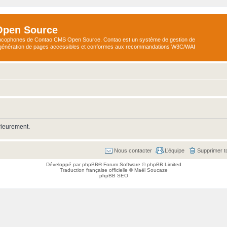
Open Source
ncophones de Contao CMS Open Source. Contao est un système de gestion de
a génération de pages accessibles et conformes aux recommandations W3C/WAI
rieurement.
Nous contacter
L’équipe
Supprimer t
Développé par
phpBB
® Forum Software © phpBB Limited
Traduction française officielle
©
Maël Soucaze
phpBB SEO