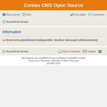
Contao CMS Open Source
Raccourcis
FAQ
Inscription
Connexion
Accueil du forum
Information
Le forum est actuellement indisponible. Veuillez réessayer ultérieurement.
Accueil du forum
Nous contacter
L’équipe
Développé par
phpBB
® Forum Software © phpBB Limited
Traduction française officielle
©
Maël Soucaze
phpBB SEO