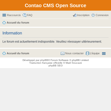
Contao CMS Open Source
Raccourcis
FAQ
Inscription
Connexion
Accueil du forum
Information
Le forum est actuellement indisponible. Veuillez réessayer ultérieurement.
Accueil du forum
Nous contacter
L’équipe
Développé par
phpBB
® Forum Software © phpBB Limited
Traduction française officielle
©
Maël Soucaze
phpBB SEO