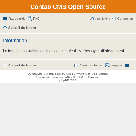
Contao CMS Open Source
Raccourcis
FAQ
Inscription
Connexion
Accueil du forum
Information
Le forum est actuellement indisponible. Veuillez réessayer ultérieurement.
Accueil du forum
Nous contacter
L’équipe
Développé par
phpBB
® Forum Software © phpBB Limited
Traduction française officielle
©
Maël Soucaze
phpBB SEO