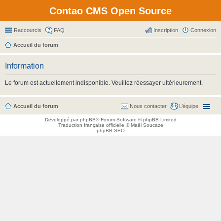
Contao CMS Open Source
Raccourcis
FAQ
Inscription
Connexion
Accueil du forum
Information
Le forum est actuellement indisponible. Veuillez réessayer ultérieurement.
Accueil du forum
Nous contacter
L’équipe
Développé par
phpBB
® Forum Software © phpBB Limited
Traduction française officielle
©
Maël Soucaze
phpBB SEO