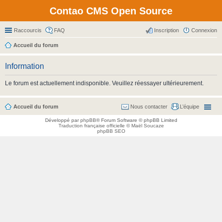
Contao CMS Open Source
Raccourcis
FAQ
Inscription
Connexion
Accueil du forum
Information
Le forum est actuellement indisponible. Veuillez réessayer ultérieurement.
Accueil du forum
Nous contacter
L’équipe
Développé par
phpBB
® Forum Software © phpBB Limited
Traduction française officielle
©
Maël Soucaze
phpBB SEO