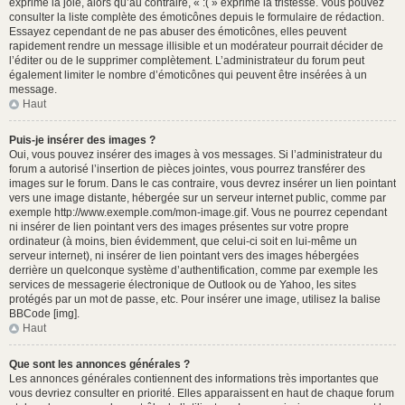
exprime la joie, alors qu’au contraire, « :( » exprime la tristesse. Vous pouvez
consulter la liste complète des émoticônes depuis le formulaire de rédaction.
Essayez cependant de ne pas abuser des émoticônes, elles peuvent
rapidement rendre un message illisible et un modérateur pourrait décider de
l’éditer ou de le supprimer complètement. L’administrateur du forum peut
également limiter le nombre d’émoticônes qui peuvent être insérées à un
message.
Haut
Puis-je insérer des images ?
Oui, vous pouvez insérer des images à vos messages. Si l’administrateur du
forum a autorisé l’insertion de pièces jointes, vous pourrez transférer des
images sur le forum. Dans le cas contraire, vous devrez insérer un lien pointant
vers une image distante, hébergée sur un serveur internet public, comme par
exemple http://www.exemple.com/mon-image.gif. Vous ne pourrez cependant
ni insérer de lien pointant vers des images présentes sur votre propre
ordinateur (à moins, bien évidemment, que celui-ci soit en lui-même un
serveur internet), ni insérer de lien pointant vers des images hébergées
derrière un quelconque système d’authentification, comme par exemple les
services de messagerie électronique de Outlook ou de Yahoo, les sites
protégés par un mot de passe, etc. Pour insérer une image, utilisez la balise
BBCode [img].
Haut
Que sont les annonces générales ?
Les annonces générales contiennent des informations très importantes que
vous devriez consulter en priorité. Elles apparaissent en haut de chaque forum