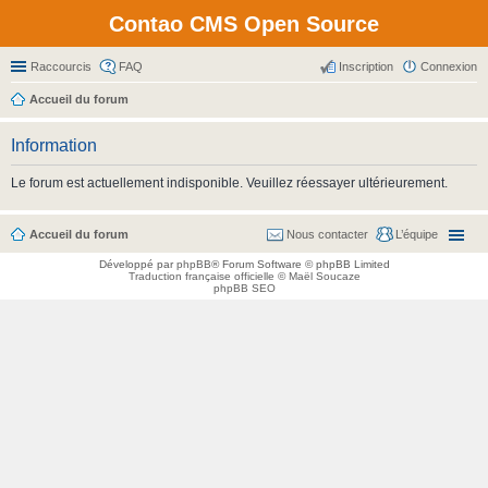
Contao CMS Open Source
Raccourcis
FAQ
Inscription
Connexion
Accueil du forum
Information
Le forum est actuellement indisponible. Veuillez réessayer ultérieurement.
Accueil du forum
Nous contacter
L’équipe
Développé par
phpBB
® Forum Software © phpBB Limited
Traduction française officielle
©
Maël Soucaze
phpBB SEO