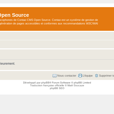
Open Source
ncophones de Contao CMS Open Source. Contao est un système de gestion de
a génération de pages accessibles et conformes aux recommandations W3C/WAI
rieurement.
Nous contacter
L’équipe
Supprimer t
Développé par
phpBB
® Forum Software © phpBB Limited
Traduction française officielle
©
Maël Soucaze
phpBB SEO