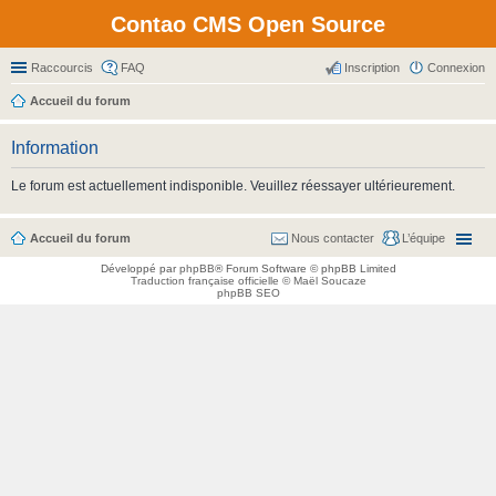
Contao CMS Open Source
Raccourcis
FAQ
Inscription
Connexion
Accueil du forum
Information
Le forum est actuellement indisponible. Veuillez réessayer ultérieurement.
Accueil du forum
Nous contacter
L’équipe
Développé par
phpBB
® Forum Software © phpBB Limited
Traduction française officielle
©
Maël Soucaze
phpBB SEO