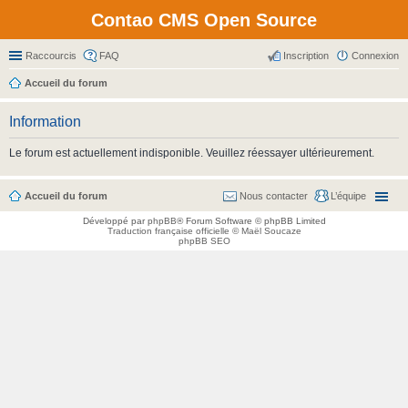
Contao CMS Open Source
Raccourcis
FAQ
Inscription
Connexion
Accueil du forum
Information
Le forum est actuellement indisponible. Veuillez réessayer ultérieurement.
Accueil du forum
Nous contacter
L’équipe
Développé par
phpBB
® Forum Software © phpBB Limited
Traduction française officielle
©
Maël Soucaze
phpBB SEO