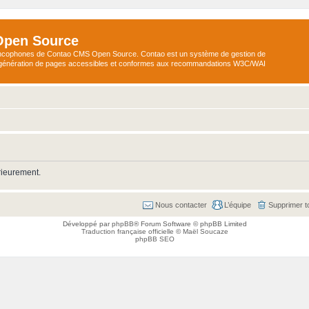
Open Source
ncophones de Contao CMS Open Source. Contao est un système de gestion de
a génération de pages accessibles et conformes aux recommandations W3C/WAI
rieurement.
Nous contacter
L’équipe
Supprimer t
Développé par
phpBB
® Forum Software © phpBB Limited
Traduction française officielle
©
Maël Soucaze
phpBB SEO