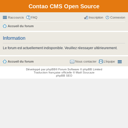
Contao CMS Open Source
Raccourcis
FAQ
Inscription
Connexion
Accueil du forum
Information
Le forum est actuellement indisponible. Veuillez réessayer ultérieurement.
Accueil du forum
Nous contacter
L’équipe
Développé par
phpBB
® Forum Software © phpBB Limited
Traduction française officielle
©
Maël Soucaze
phpBB SEO