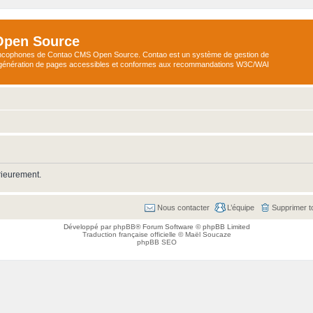
Open Source
ncophones de Contao CMS Open Source. Contao est un système de gestion de
a génération de pages accessibles et conformes aux recommandations W3C/WAI
rieurement.
Nous contacter
L’équipe
Supprimer t
Développé par
phpBB
® Forum Software © phpBB Limited
Traduction française officielle
©
Maël Soucaze
phpBB SEO