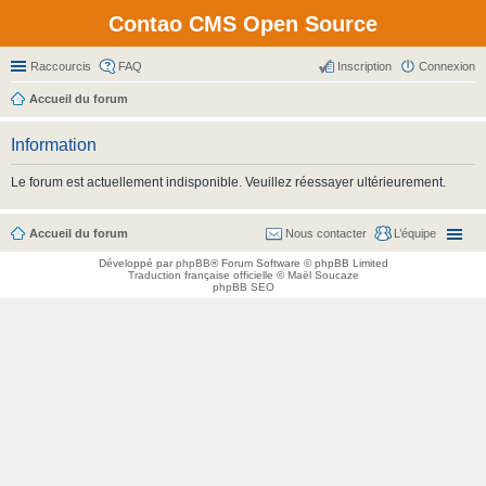
Contao CMS Open Source
Raccourcis
FAQ
Inscription
Connexion
Accueil du forum
Information
Le forum est actuellement indisponible. Veuillez réessayer ultérieurement.
Accueil du forum
Nous contacter
L’équipe
Développé par
phpBB
® Forum Software © phpBB Limited
Traduction française officielle
©
Maël Soucaze
phpBB SEO