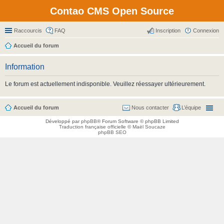
Contao CMS Open Source
Raccourcis
FAQ
Inscription
Connexion
Accueil du forum
Information
Le forum est actuellement indisponible. Veuillez réessayer ultérieurement.
Accueil du forum
Nous contacter
L’équipe
Développé par
phpBB
® Forum Software © phpBB Limited
Traduction française officielle
©
Maël Soucaze
phpBB SEO