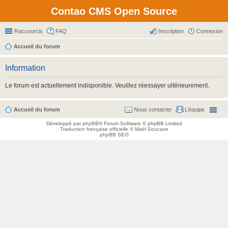
Contao CMS Open Source
Raccourcis
FAQ
Inscription
Connexion
Accueil du forum
Information
Le forum est actuellement indisponible. Veuillez réessayer ultérieurement.
Accueil du forum
Nous contacter
L’équipe
Développé par
phpBB
® Forum Software © phpBB Limited
Traduction française officielle
©
Maël Soucaze
phpBB SEO