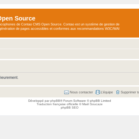
Open Source
ncophones de Contao CMS Open Source. Contao est un système de gestion de
a génération de pages accessibles et conformes aux recommandations W3C/WAI
rieurement.
Nous contacter
L’équipe
Supprimer t
Développé par
phpBB
® Forum Software © phpBB Limited
Traduction française officielle
©
Maël Soucaze
phpBB SEO