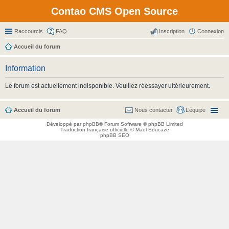
Contao CMS Open Source
Raccourcis
FAQ
Inscription
Connexion
Accueil du forum
Information
Le forum est actuellement indisponible. Veuillez réessayer ultérieurement.
Accueil du forum
Nous contacter
L’équipe
Développé par
phpBB
® Forum Software © phpBB Limited
Traduction française officielle
©
Maël Soucaze
phpBB SEO