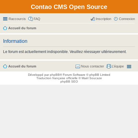
Contao CMS Open Source
Raccourcis
FAQ
Inscription
Connexion
Accueil du forum
Information
Le forum est actuellement indisponible. Veuillez réessayer ultérieurement.
Accueil du forum
Nous contacter
L’équipe
Développé par
phpBB
® Forum Software © phpBB Limited
Traduction française officielle
©
Maël Soucaze
phpBB SEO