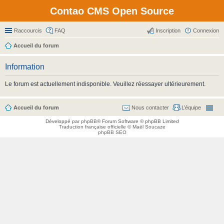
Contao CMS Open Source
Raccourcis
FAQ
Inscription
Connexion
Accueil du forum
Information
Le forum est actuellement indisponible. Veuillez réessayer ultérieurement.
Accueil du forum
Nous contacter
L’équipe
Développé par
phpBB
® Forum Software © phpBB Limited
Traduction française officielle
©
Maël Soucaze
phpBB SEO