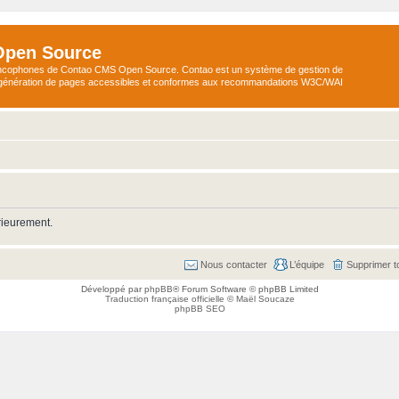
Open Source
ncophones de Contao CMS Open Source. Contao est un système de gestion de
a génération de pages accessibles et conformes aux recommandations W3C/WAI
rieurement.
Nous contacter
L’équipe
Supprimer t
Développé par
phpBB
® Forum Software © phpBB Limited
Traduction française officielle
©
Maël Soucaze
phpBB SEO