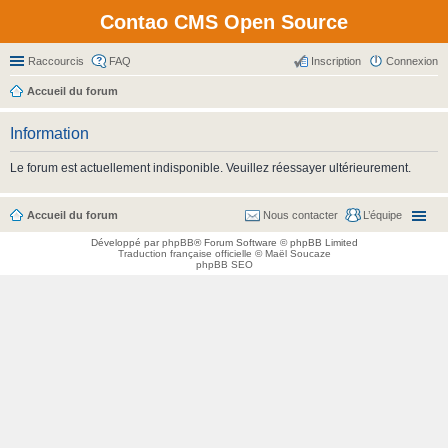
Contao CMS Open Source
Raccourcis
FAQ
Inscription
Connexion
Accueil du forum
Information
Le forum est actuellement indisponible. Veuillez réessayer ultérieurement.
Accueil du forum
Nous contacter
L’équipe
Développé par
phpBB
® Forum Software © phpBB Limited
Traduction française officielle
©
Maël Soucaze
phpBB SEO