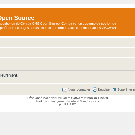
Open Source
ncophones de Contao CMS Open Source. Contao est un système de gestion de
a génération de pages accessibles et conformes aux recommandations W3C/WAI
rieurement.
Nous contacter
L’équipe
Supprimer t
Développé par
phpBB
® Forum Software © phpBB Limited
Traduction française officielle
©
Maël Soucaze
phpBB SEO