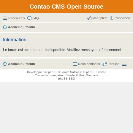
Contao CMS Open Source
Raccourcis
FAQ
Inscription
Connexion
Accueil du forum
Information
Le forum est actuellement indisponible. Veuillez réessayer ultérieurement.
Accueil du forum
Nous contacter
L’équipe
Développé par
phpBB
® Forum Software © phpBB Limited
Traduction française officielle
©
Maël Soucaze
phpBB SEO