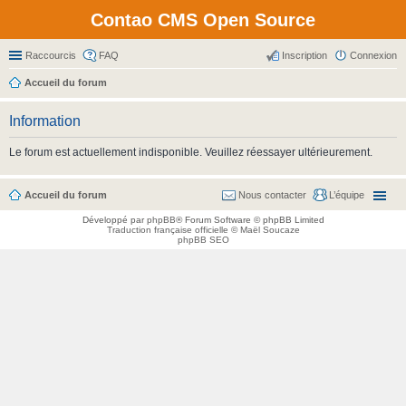
Contao CMS Open Source
Raccourcis
FAQ
Inscription
Connexion
Accueil du forum
Information
Le forum est actuellement indisponible. Veuillez réessayer ultérieurement.
Accueil du forum
Nous contacter
L’équipe
Développé par
phpBB
® Forum Software © phpBB Limited
Traduction française officielle
©
Maël Soucaze
phpBB SEO