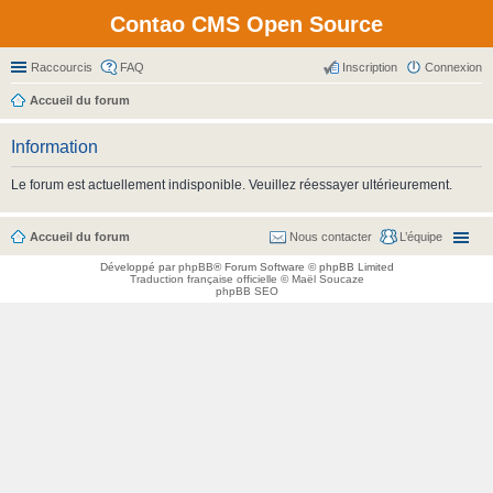
Contao CMS Open Source
Raccourcis
FAQ
Inscription
Connexion
Accueil du forum
Information
Le forum est actuellement indisponible. Veuillez réessayer ultérieurement.
Accueil du forum
Nous contacter
L’équipe
Développé par
phpBB
® Forum Software © phpBB Limited
Traduction française officielle
©
Maël Soucaze
phpBB SEO