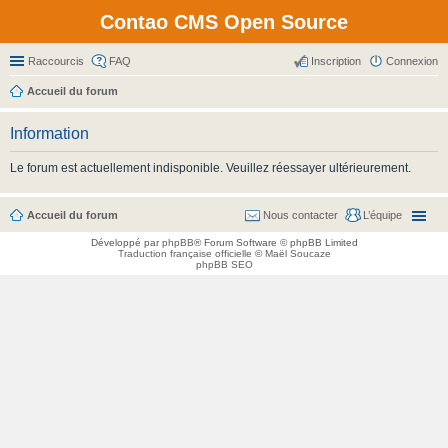
Contao CMS Open Source
Raccourcis
FAQ
Inscription
Connexion
Accueil du forum
Information
Le forum est actuellement indisponible. Veuillez réessayer ultérieurement.
Accueil du forum
Nous contacter
L’équipe
Développé par
phpBB
® Forum Software © phpBB Limited
Traduction française officielle
©
Maël Soucaze
phpBB SEO