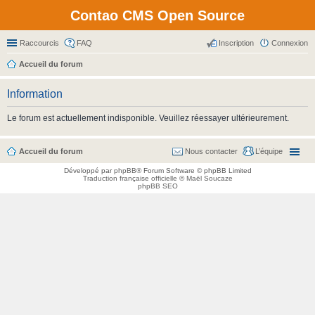
Contao CMS Open Source
Raccourcis
FAQ
Inscription
Connexion
Accueil du forum
Information
Le forum est actuellement indisponible. Veuillez réessayer ultérieurement.
Accueil du forum
Nous contacter
L’équipe
Développé par
phpBB
® Forum Software © phpBB Limited
Traduction française officielle
©
Maël Soucaze
phpBB SEO