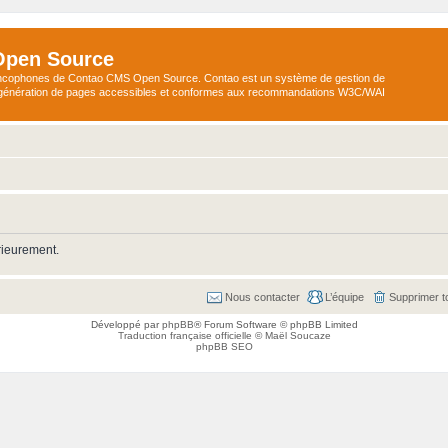
Open Source
ncophones de Contao CMS Open Source. Contao est un système de gestion de
a génération de pages accessibles et conformes aux recommandations W3C/WAI
rieurement.
Nous contacter
L’équipe
Supprimer t
Développé par
phpBB
® Forum Software © phpBB Limited
Traduction française officielle
©
Maël Soucaze
phpBB SEO