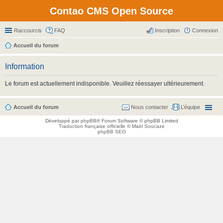
Contao CMS Open Source
Raccourcis
FAQ
Inscription
Connexion
Accueil du forum
Information
Le forum est actuellement indisponible. Veuillez réessayer ultérieurement.
Accueil du forum
Nous contacter
L’équipe
Développé par
phpBB
® Forum Software © phpBB Limited
Traduction française officielle
©
Maël Soucaze
phpBB SEO