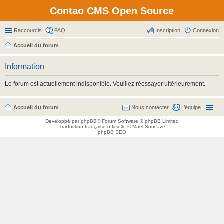
Contao CMS Open Source
Raccourcis
FAQ
Inscription
Connexion
Accueil du forum
Information
Le forum est actuellement indisponible. Veuillez réessayer ultérieurement.
Accueil du forum
Nous contacter
L’équipe
Développé par
phpBB
® Forum Software © phpBB Limited
Traduction française officielle
©
Maël Soucaze
phpBB SEO