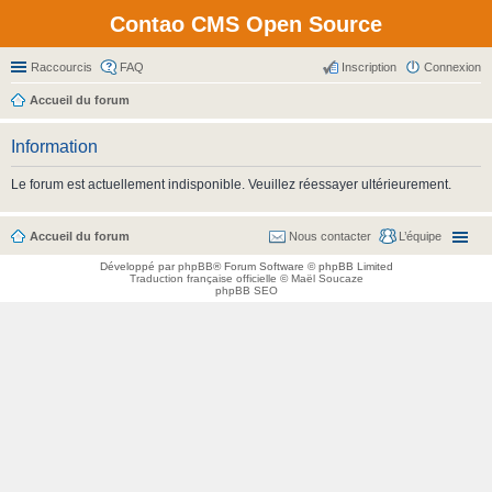
Contao CMS Open Source
Raccourcis
FAQ
Inscription
Connexion
Accueil du forum
Information
Le forum est actuellement indisponible. Veuillez réessayer ultérieurement.
Accueil du forum
Nous contacter
L’équipe
Développé par
phpBB
® Forum Software © phpBB Limited
Traduction française officielle
©
Maël Soucaze
phpBB SEO