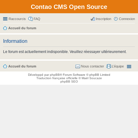
Contao CMS Open Source
Raccourcis
FAQ
Inscription
Connexion
Accueil du forum
Information
Le forum est actuellement indisponible. Veuillez réessayer ultérieurement.
Accueil du forum
Nous contacter
L’équipe
Développé par
phpBB
® Forum Software © phpBB Limited
Traduction française officielle
©
Maël Soucaze
phpBB SEO