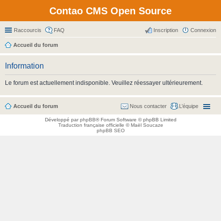
Contao CMS Open Source
Raccourcis
FAQ
Inscription
Connexion
Accueil du forum
Information
Le forum est actuellement indisponible. Veuillez réessayer ultérieurement.
Accueil du forum
Nous contacter
L’équipe
Développé par
phpBB
® Forum Software © phpBB Limited
Traduction française officielle
©
Maël Soucaze
phpBB SEO