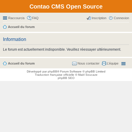
Contao CMS Open Source
Raccourcis
FAQ
Inscription
Connexion
Accueil du forum
Information
Le forum est actuellement indisponible. Veuillez réessayer ultérieurement.
Accueil du forum
Nous contacter
L’équipe
Développé par
phpBB
® Forum Software © phpBB Limited
Traduction française officielle
©
Maël Soucaze
phpBB SEO