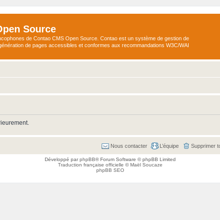
Open Source
ncophones de Contao CMS Open Source. Contao est un système de gestion de
a génération de pages accessibles et conformes aux recommandations W3C/WAI
rieurement.
Nous contacter
L’équipe
Supprimer t
Développé par
phpBB
® Forum Software © phpBB Limited
Traduction française officielle
©
Maël Soucaze
phpBB SEO